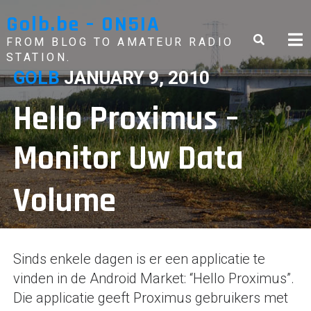
Skip
Golb.be – ON5IA
to
content
FROM BLOG TO AMATEUR RADIO
STATION.
GOLB
JANUARY 9, 2010
Hello Proximus –
Monitor Uw Data
Volume
Sinds enkele dagen is er een applicatie te
vinden in de Android Market: “Hello Proximus”.
Die applicatie geeft Proximus gebruikers met