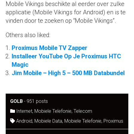
Mobile Vikings beschikte al eerder over zulke
applicatie (Mobile Vikings for Android) en is te
vinden door te zoeken op “Mobile Vikings”.
Others also liked:
Proximus Mobile TV Zapper
Installeer YouTube Op Je Proximus HTC
Magic
Jim Mobile – High 5 – 500 MB Databundel
GOLB
-
951 posts
Internet
,
Mobiele Telefonie
,
Telecom
Android
,
Mobiele Data
,
Mobiele Telefonie
,
Proximus