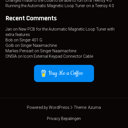
Changes made to the code to be able to run on a Teensy 4.0
Running the Automatic Magnetic Loop Tuner on a Teensy 4.0
Recent Comments
Jan
on
New PCB for the Automatic Magnetic Loop Tuner with
extra features
Bob
on
Singer 401 G
Golb
on
Singer Naaimachine
Marlies Pensart
on
Singer Naaimachine
ON5IA
on
Icom External Keypad Connector Cable
Buy Me a Coffee
Powered by WordPress
Theme:
Azuma
Privacy Bepalingen