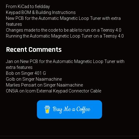
From KiCad to fieldday
Keypad BOM & Building Instructions
New PCB for the Automatic Magnetic Loop Tuner with extra
features
Changes made to the code to be able to run on a Teensy 4.0
Running the Automatic Magnetic Loop Tuner on a Teensy 4.0
Recent Comments
Jan
on
New PCB for the Automatic Magnetic Loop Tuner with
extra features
Bob
on
Singer 401 G
Golb
on
Singer Naaimachine
Marlies Pensart
on
Singer Naaimachine
ON5IA
on
Icom External Keypad Connector Cable
Buy Me a Coffee