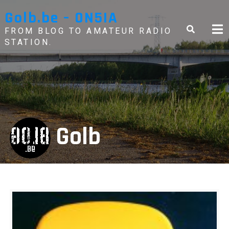
Skip
Golb.be – ON5IA
to
content
FROM BLOG TO AMATEUR RADIO
STATION.
Golb