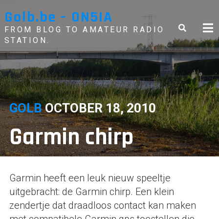
Skip
Golb.be – ON5IA
to
content
FROM BLOG TO AMATEUR RADIO
STATION.
GOLB
OCTOBER 18, 2010
Garmin chirp
Garmin heeft een leuk nieuw speeltje
uitgebracht: de Garmin chirp. Een klein
zendertje dat draadloos contact kan maken