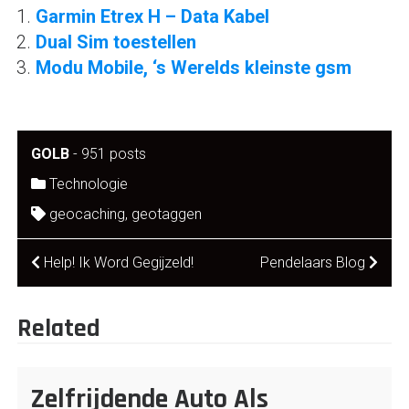
Garmin Etrex H – Data Kabel
Dual Sim toestellen
Modu Mobile, ‘s Werelds kleinste gsm
GOLB
-
951 posts
Technologie
geocaching
,
geotaggen
Post
Help! Ik Word Gegijzeld!
Pendelaars Blog
navigation
Related
Zelfrijdende Auto Als