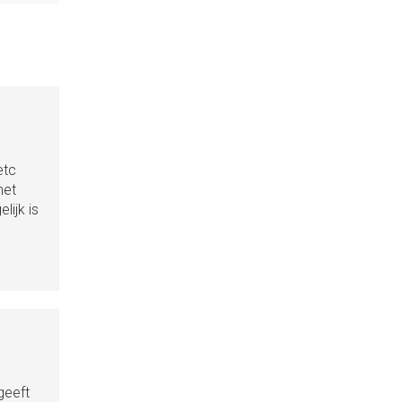
etc
met
lijk is
geeft