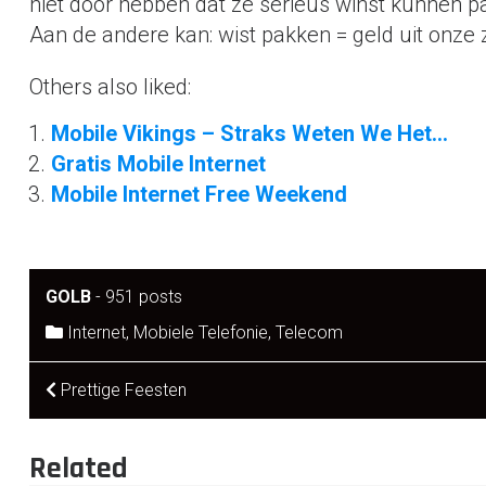
niet door hebben dat ze serieus winst kunnen pa
Aan de andere kan: wist pakken = geld uit onze z
Others also liked:
Mobile Vikings – Straks Weten We Het…
Gratis Mobile Internet
Mobile Internet Free Weekend
GOLB
-
951 posts
Internet
,
Mobiele Telefonie
,
Telecom
Post
Prettige Feesten
navigation
Related