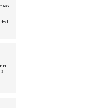
st aan
 deal
en nu
ls