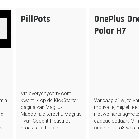
PillPots
OnePlus One
Polar H7
Via everydaycarry.com
 m'n
kwam ik op de KickStarter
Vandaag bij wijze va
pagina van Magnus
motivatie, mijzelf ee
id
Macdonald terecht. Magnus
nieuwe hartslagmete
en
- van Cogent Industries -
cadeau gedaan. Mijn 
es.…
maakt allerhande…
oude Polar a3 was 