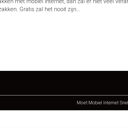
kken met mobiel internet, dan zal er niet veel vera
akken. Gratis zal het nooit zijn…
Moet Mobiel Internet Snel