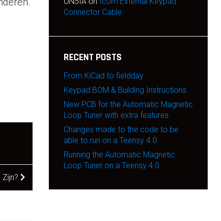
nderen.
ON5IA
on
Icom External Keypad
Connector Cable
RECENT POSTS
From KiCad to fieldday
Keypad BOM & Building Instructions
New PCB for the Automatic Magnetic
Loop Tuner with extra features
Changes made to the code to be
able to run on a Teensy 4.0
Running the Automatic Magnetic
Loop Tuner on a Teensy 4.0
 Zijn?