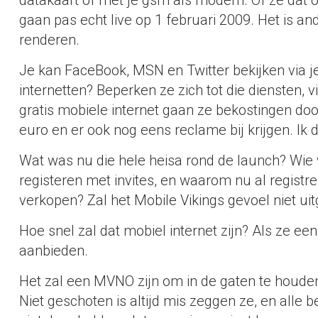
datakaart of met je gsm als modem. Of ze dat 
gaan pas echt live op 1 februari 2009. Het is and
renderen.
Je kan FaceBook, MSN en Twitter bekijken via 
internetten? Beperken ze zich tot die diensten, v
gratis mobiele internet gaan ze bekostingen doo
euro en er ook nog eens reclame bij krijgen. Ik 
Wat was nu die hele heisa rond de launch? W
registeren met invites, en waarom nu al regist
verkopen? Zal het Mobile Vikings gevoel niet ui
Hoe snel zal dat mobiel internet zijn? Als ze 
aanbieden.
Het zal een MVNO zijn om in de gaten te houde
Niet geschoten is altijd mis zeggen ze, en alle