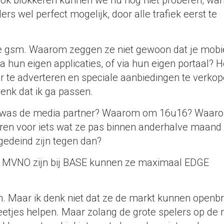
ook blokkeren kunnen we nu nog niet proberen, wan
ers wel perfect mogelijk, door alle trafiek eerst te
je gsm. Waarom zeggen ze niet gewoon dat je mobi
ia hun eigen applicaties, of via hun eigen portaal? H
r te adverteren en speciale aanbiedingen te verkop
denk dat ik ga passen.
ie was de media partner? Waarom om 16u16? Waar
reren voor iets wat ze pas binnen anderhalve maan
tgedeind zijn tegen dan?
een MVNO zijn bij BASE kunnen ze maximaal EDGE
n. Maar ik denk niet dat ze de markt kunnen openb
 beetjes helpen. Maar zolang de grote spelers op de