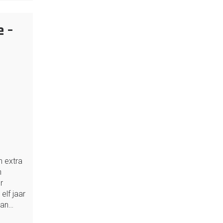
 –
n extra
n
r
elf jaar
aan…