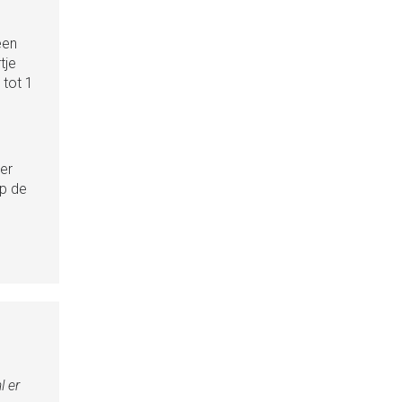
een
tje
 tot 1
er
op de
l er