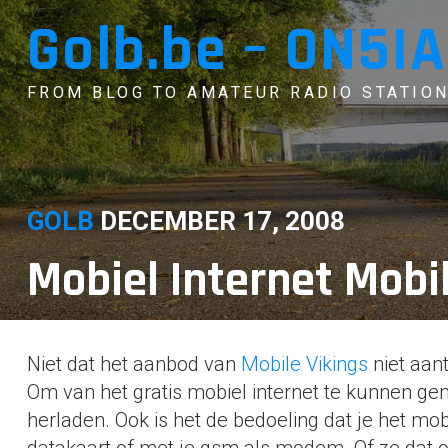
Skip
Golb.be – ON5IA
to
content
FROM BLOG TO AMATEUR RADIO STATION
GOLB
DECEMBER 17, 2008
Mobiel Internet Mobil
Niet dat het aanbod van
Mobile Vikings
niet aant
Om van het gratis mobiel internet te kunnen ge
herladen. Ook is het de bedoeling dat je het mobi