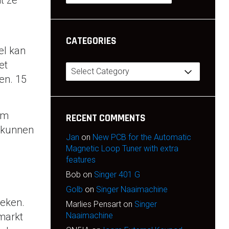
t ze
CATEGORIES
el kan
et
Categories
en. 15
om
RECENT COMMENTS
d kunnen
Jan
on
New PCB for the Automatic
Magnetic Loop Tuner with extra
features
Bob
on
Singer 401 G
Golb
on
Singer Naaimachine
reken.
Marlies Pensart
on
Singer
 markt
Naaimachine