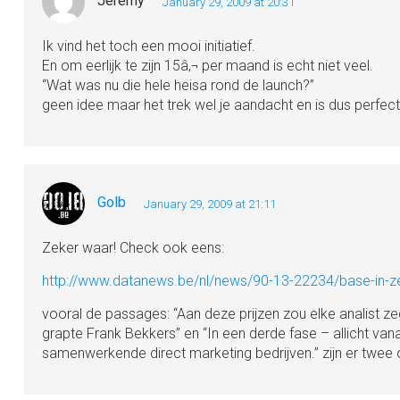
Jeremy
January 29, 2009 at 20:31
Ik vind het toch een mooi initiatief.
En om eerlijk te zijn 15â‚¬ per maand is echt niet veel.
“Wat was nu die hele heisa rond de launch?”
geen idee maar het trek wel je aandacht en is dus perfect
Golb
January 29, 2009 at 21:11
Zeker waar! Check ook eens:
http://www.datanews.be/nl/news/90-13-22234/base-in-ze
vooral de passages: “Aan deze prijzen zou elke analist zeg
grapte Frank Bekkers” en “In een derde fase – allicht 
samenwerkende direct marketing bedrijven.” zijn er twee