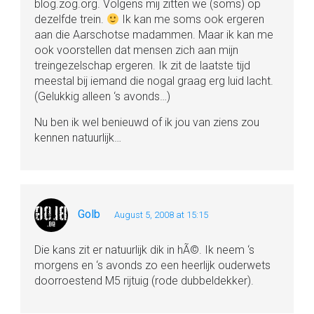
blog.zog.org. Volgens mij zitten we (soms) op
dezelfde trein.
Ik kan me soms ook ergeren
aan die Aarschotse madammen. Maar ik kan me
ook voorstellen dat mensen zich aan mijn
treingezelschap ergeren. Ik zit de laatste tijd
meestal bij iemand die nogal graag erg luid lacht.
(Gelukkig alleen ‘s avonds…)
Nu ben ik wel benieuwd of ik jou van ziens zou
kennen natuurlijk…
Golb
August 5, 2008 at 15:15
Die kans zit er natuurlijk dik in hÃ©. Ik neem ‘s
morgens en ‘s avonds zo een heerlijk ouderwets
doorroestend M5 rijtuig (rode dubbeldekker).