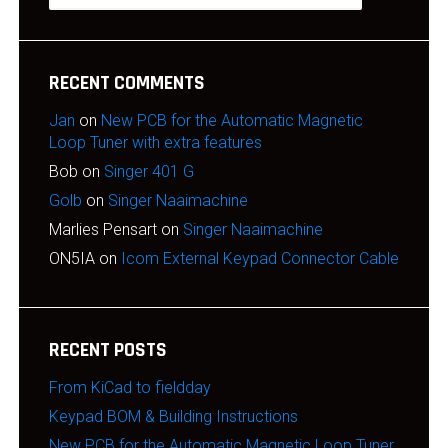
RECENT COMMENTS
Jan
on
New PCB for the Automatic Magnetic
Loop Tuner with extra features
Bob
on
Singer 401 G
Golb
on
Singer Naaimachine
Marlies Pensart
on
Singer Naaimachine
ON5IA
on
Icom External Keypad Connector Cable
RECENT POSTS
From KiCad to fieldday
Keypad BOM & Building Instructions
New PCB for the Automatic Magnetic Loop Tuner