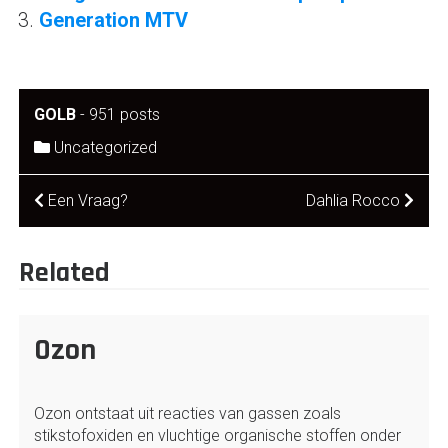
Generation MTV
GOLB
-
951 posts
Uncategorized
Post
Een Vraag?
Dahlia Rocco
navigation
Related
Ozon
Ozon ontstaat uit reacties van gassen zoals
stikstofoxiden en vluchtige organische stoffen onder