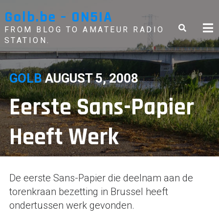
Skip
Golb.be – ON5IA
to
content
FROM BLOG TO AMATEUR RADIO
STATION.
GOLB
AUGUST 5, 2008
Eerste Sans-Papier
Heeft Werk
De eerste Sans-Papier die deelnam aan de
torenkraan bezetting in Brussel heeft
ondertussen werk gevonden.