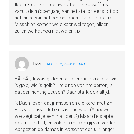
Ik denk dat ze in de uwe zitten. Ik zal seffens
vanuit de middengang van het station eens tot op
het einde van het perron lopen. Dat doe ik altijd.
Misschien komen we elkaar wel tegen, alleen
zullen we het nog niet weten :-p
liza
August 6, 2008 at 9:49
HÃ¨hÃ¨, ‘k was gisteren al helemaal paranoia: wie
is golb, wie is golb? Het einde van het perron, is
dat dan richting Leuven? Daar sta ik ook altijd.
‘k Dacht even dat jij misschien die kerel met z’n
Playstation-spelletje naast me was. (Alhoewel,
wie zegt dat je een man bent?) Maar die stapte
ook in Diest uit, en volgens mij kom jij van verder.
Aangezien de dames in Aarschot een uur langer