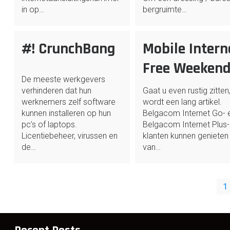
in op…
bergruimte…
#! CrunchBang
Mobile Intern
Free Weeken
De meeste werkgevers
verhinderen dat hun
Gaat u even rustig zitten,
werknemers zelf software
wordt een lang artikel.
kunnen installeren op hun
Belgacom Internet Go- 
pc’s of laptops.
Belgacom Internet Plus-
Licentiebeheer, virussen en
klanten kunnen genieten
de…
van…
Posts
1
pagination