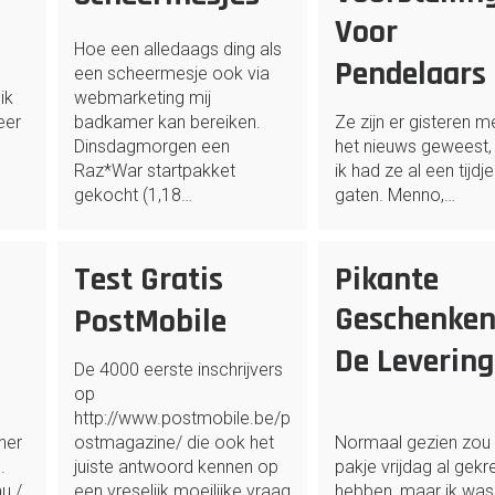
Voor
Hoe een alledaags ding als
Pendelaars
een scheermesje ook via
ik
webmarketing mij
eer
badkamer kan bereiken.
Ze zijn er gisteren m
Dinsdagmorgen een
het nieuws geweest,
Raz*War startpakket
ik had ze al een tijdje
gekocht (1,18…
gaten. Menno,…
Test Gratis
Pikante
Geschenken
PostMobile
De Levering
De 4000 eerste inschrijvers
op
http://www.postmobile.be/p
ner
ostmagazine/ die ook het
Normaal gezien zou 
.
juiste antwoord kennen op
pakje vrijdag al gek
u /
een vreselijk moeilijke vraag
hebben, maar ik was 