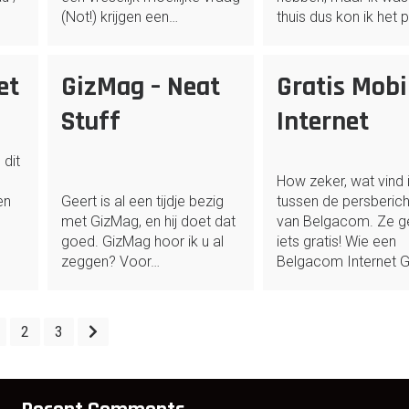
(Not!) krijgen een…
thuis dus kon ik het 
et
GizMag – Neat
Gratis Mobi
d
Stuff
Internet
 dit
How zeker, wat vind i
en
Geert is al een tijdje bezig
tussen de persberic
met GizMag, en hij doet dat
van Belgacom. Ze g
goed. GizMag hoor ik u al
iets gratis! Wie een
zeggen? Voor…
Belgacom Internet 
2
3