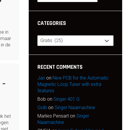
CATEGORIES
ee in
Categories
 maar
 in de
RECENT COMMENTS
Jan
on
New PCB for the Automatic
 –
Magnetic Loop Tuner with extra
features
Bob
on
Singer 401 G
Golb
on
Singer Naaimachine
Marlies Pensart
on
Singer
ik het
Naaimachine
regen
niet