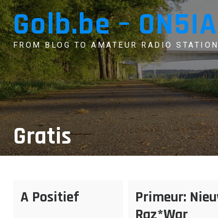
Skip
Golb.be – ON5IA
to
content
FROM BLOG TO AMATEUR RADIO STATION
Gratis
A Positief
Primeur: Nie
Raz*War