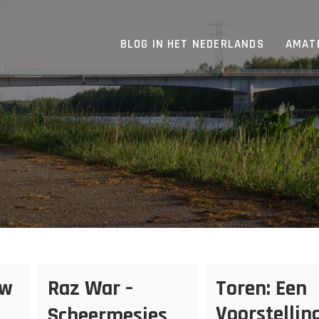
BLOG IN HET NEDERLANDS
AMAT
.
uw
Raz War –
Toren: Een
Voorstellin
Scheermesjes