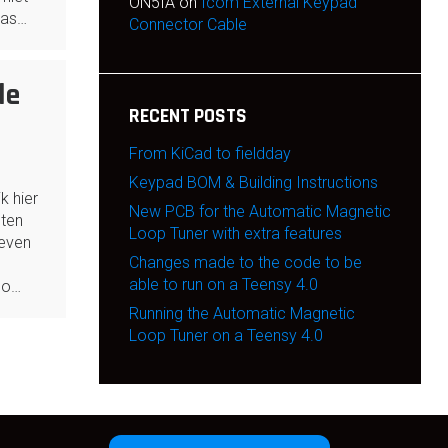
ON5IA
on
Icom External Keypad
pas…
Connector Cable
le
RECENT POSTS
From KiCad to fieldday
Keypad BOM & Building Instructions
k hier
New PCB for the Automatic Magnetic
hten
Loop Tuner with extra features
even
Changes made to the code to be
able to run on a Teensy 4.0
Go…
Running the Automatic Magnetic
Loop Tuner on a Teensy 4.0