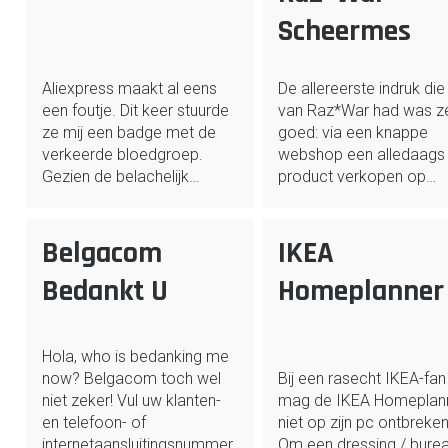
Scheermes
Aliexpress maakt al eens
De allereerste indruk die 
een foutje. Dit keer stuurde
van Raz*War had was z
ze mij een badge met de
goed: via een knappe
verkeerde bloedgroep.
webshop een alledaags
Gezien de belachelijk…
product verkopen op…
Belgacom
IKEA
Bedankt U
Homeplanner
Hola, who is bedanking me
now? Belgacom toch wel
Bij een rasecht IKEA-fan
niet zeker! Vul uw klanten-
mag de IKEA Homeplan
en telefoon- of
niet op zijn pc ontbreken
internetaansluitingsnummer
Om een dressing / burea