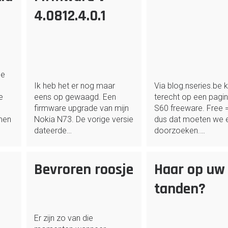
4.0812.4.0.1
de
Ik heb het er nog maar
Via blog.nseries.be 
e
eens op gewaagd. Een
terecht op een pagin
e
firmware upgrade van mijn
S60 freeware. Free =
men
Nokia N73. De vorige versie
dus dat moeten we 
…
dateerde…
doorzoeken.…
Bevroren roosje
Haar op uw
tanden?
Er zijn zo van die