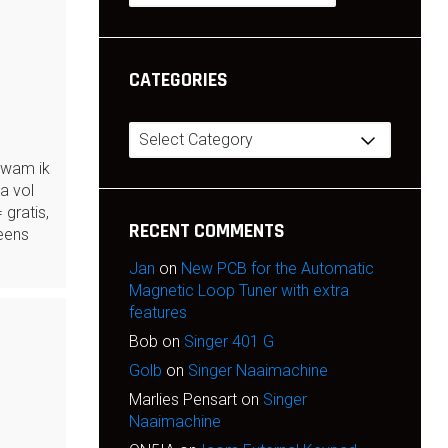
CATEGORIES
Categories
kwam ik
a vol
 gratis,
RECENT COMMENTS
eens
Jan
on
New PCB for the Automatic
Magnetic Loop Tuner with extra
features
Bob
on
Singer 401 G
Golb
on
Singer Naaimachine
Marlies Pensart
on
Singer
Naaimachine