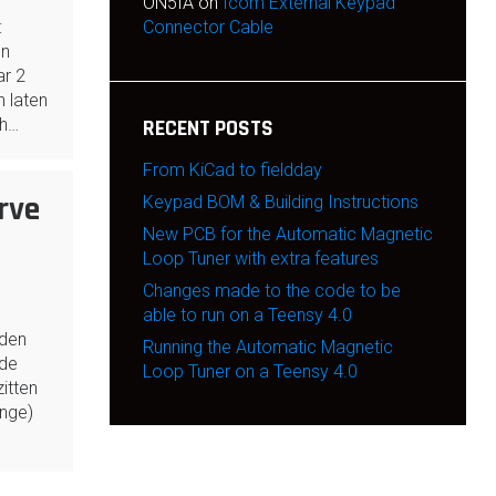
ON5IA
on
Icom External Keypad
:
Connector Cable
en
ar 2
 laten
ch…
RECENT POSTS
From KiCad to fieldday
rve
Keypad BOM & Building Instructions
New PCB for the Automatic Magnetic
Loop Tuner with extra features
Changes made to the code to be
able to run on a Teensy 4.0
den
Running the Automatic Magnetic
 de
Loop Tuner on a Teensy 4.0
itten
onge)