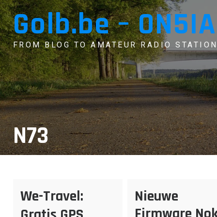
Skip
Golb.be – ON5IA
to
content
FROM BLOG TO AMATEUR RADIO STATION
N73
We-Travel:
Nieuwe
Firmware Nok
Gratis GPS