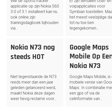
Wie de SportsTracker
Er zijn tientallen chat- en
applicatie op zijn Nokia S60
voipapplicaties voor
3.0 of 3.1 installeert kan nu
Symbian toestellen. Ma
ook online zijn
het meest veelzijdige dat
trainingsdagboek bijhouden
tot nu toe ben
via…
tegengekomen…
Nokia N73 nog
Google Maps
Mobile Op Ee
steeds HOT
Nokia N73
Niet tegenstaande de N73
Google Maps Mobile, is
reeds meer dan een jaar
mobiele versie van Goo
geleden gelanceerd werd,
Maps. In combinatie me
maakt Nokia deze dagen
een gps of via de
weer hevig reclame voor…
celinformatie van…