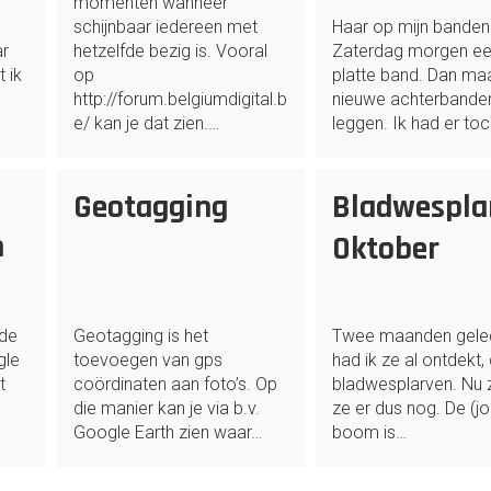
momenten wanneer
schijnbaar iedereen met
Haar op mijn banden
ar
hetzelfde bezig is. Vooral
Zaterdag morgen e
 ik
op
platte band. Dan ma
http://forum.belgiumdigital.b
nieuwe achterbanden
e/ kan je dat zien.…
leggen. Ik had er to
Geotagging
Bladwespla
n
Oktober
 de
Geotagging is het
Twee maanden gele
gle
toevoegen van gps
had ik ze al ontdekt,
t
coördinaten aan foto’s. Op
bladwesplarven. Nu z
die manier kan je via b.v.
ze er dus nog. De (j
Google Earth zien waar…
boom is…