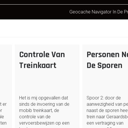
Geocache Navigator In De Pr
Controle Van
Personen N
Treinkaart
De Sporen
Het is mij opgevallen dat
Spoor 2: door de
t er
sinds de invoering van de
aanwezigheid van p
r
mobib treinkaart, de
naast de sporen heef
ale
controle van de
trein naar Geraards
eten
vervoersbewijzen op een
een vertraging van