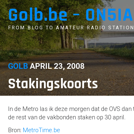
Skip
Golb.be – ON5IA
to
content
FROM BLOG TO AMATEUR RADIO STATION
GOLB
APRIL 23, 2008
Stakingskoorts
In de Metro las ik deze morgen dat de OVS dan 
de rest van de vakbonden staken op 30 april.
Bron:
MetroTime.be