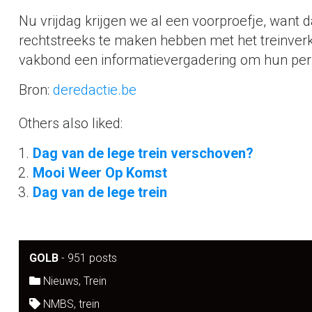
Nu vrijdag krijgen we al een voorproefje, want
rechtstreeks te maken hebben met het treinverk
vakbond een informatievergadering om hun pers
Bron:
deredactie.be
Others also liked:
Dag van de lege trein verschoven?
Mooi Weer Op Komst
Dag van de lege trein
GOLB
-
951 posts
Nieuws
,
Trein
NMBS
,
trein