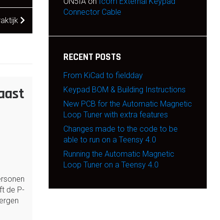
ON5IA
on
Icom External Keypad
Connector Cable
aktijk
RECENT POSTS
From KiCad to fieldday
aast
Keypad BOM & Building Instructions
New PCB for the Automatic Magnetic
Loop Tuner with extra features
Changes made to the code to be
able to run on a Teensy 4.0
Running the Automatic Magnetic
Loop Tuner on a Teensy 4.0
ersonen
t de P-
bergen