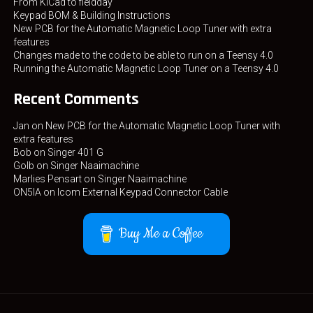
From KiCad to fieldday
Keypad BOM & Building Instructions
New PCB for the Automatic Magnetic Loop Tuner with extra
features
Changes made to the code to be able to run on a Teensy 4.0
Running the Automatic Magnetic Loop Tuner on a Teensy 4.0
Recent Comments
Jan
on
New PCB for the Automatic Magnetic Loop Tuner with
extra features
Bob
on
Singer 401 G
Golb
on
Singer Naaimachine
Marlies Pensart
on
Singer Naaimachine
ON5IA
on
Icom External Keypad Connector Cable
Buy Me a Coffee