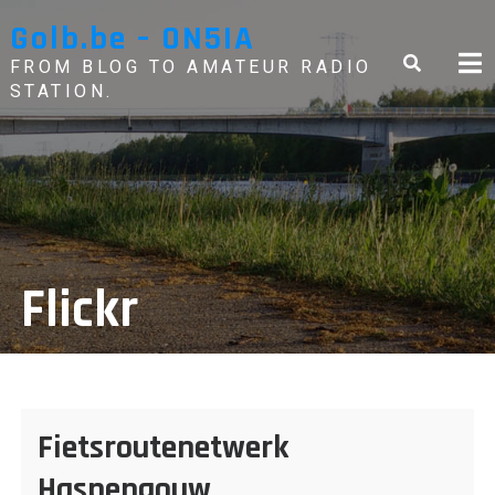
Skip
Golb.be – ON5IA
to
content
FROM BLOG TO AMATEUR RADIO
STATION.
Flickr
Fietsroutenetwerk
Haspengouw