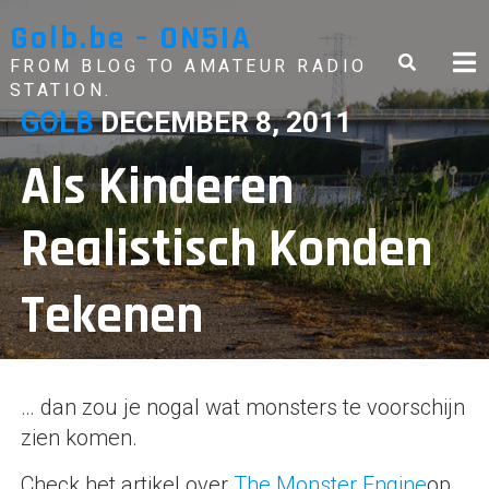
Skip
Golb.be – ON5IA
to
content
FROM BLOG TO AMATEUR RADIO
STATION.
GOLB
DECEMBER 8, 2011
Als Kinderen
Realistisch Konden
Tekenen
… dan zou je nogal wat monsters te voorschijn
zien komen.
Check het artikel over
The Monster Engine
op