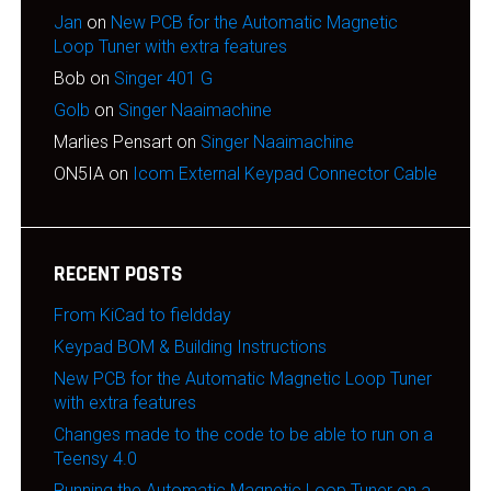
Jan
on
New PCB for the Automatic Magnetic
Loop Tuner with extra features
Bob
on
Singer 401 G
Golb
on
Singer Naaimachine
Marlies Pensart
on
Singer Naaimachine
ON5IA
on
Icom External Keypad Connector Cable
RECENT POSTS
From KiCad to fieldday
Keypad BOM & Building Instructions
New PCB for the Automatic Magnetic Loop Tuner
with extra features
Changes made to the code to be able to run on a
Teensy 4.0
Running the Automatic Magnetic Loop Tuner on a