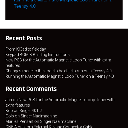
Teensy 4.0
Recent Posts
From KiCad to fieldday
Keypad BOM & Building Instructions
New PCB for the Automatic Magnetic Loop Tuner with extra
features
Changes made to the code to be able to run on a Teensy 4.0
Running the Automatic Magnetic Loop Tuner on a Teensy 4.0
Recent Comments
Jan
on
New PCB for the Automatic Magnetic Loop Tuner with
extra features
Bob
on
Singer 401 G
Golb
on
Singer Naaimachine
Marlies Pensart
on
Singer Naaimachine
ON5IA
on
Icom External Keypad Connector Cable