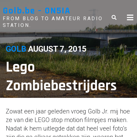
Skip
Golb.be – ON5IA
to
content
FROM BLOG TO AMATEUR RADIO
STATION.
GOLB
AUGUST 7, 2015
Lego
Zombiebestrijders
Zowat een jaar geleden vroeg Golb Jr. mij hoe
ze van die LEGO stop motion filmpjes maken.
Nadat ik hem uitlegde dat dat heel veel foto’s