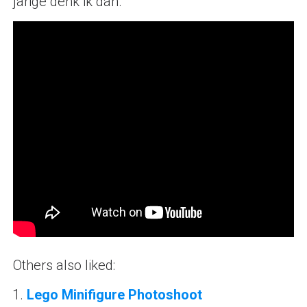
jarige denk ik dan.
Others also liked:
Lego Minifigure Photoshoot