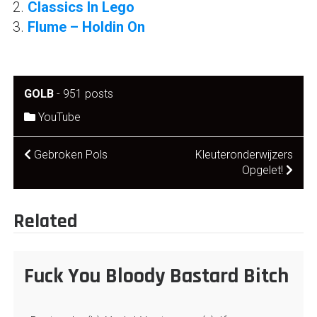
Classics In Lego
Flume – Holdin On
GOLB
-
951 posts
YouTube
Post
Gebroken Pols
Kleuteronderwijzers
Opgelet!
navigation
Related
Fuck You Bloody Bastard Bitch