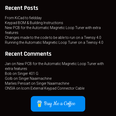
Recent Posts
From KiCad to fieldday
Keypad BOM & Building Instructions
New PCB for the Automatic Magnetic Loop Tuner with extra
features
Changes made to the code to be able to run on a Teensy 4.0
Running the Automatic Magnetic Loop Tuner on a Teensy 4.0
Recent Comments
Jan
on
New PCB for the Automatic Magnetic Loop Tuner with
extra features
Bob
on
Singer 401 G
Golb
on
Singer Naaimachine
Marlies Pensart
on
Singer Naaimachine
ON5IA
on
Icom External Keypad Connector Cable
Buy Me a Coffee