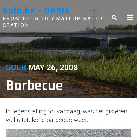
Skip
Golb.be – ON5IA
to
content
FROM BLOG TO AMATEUR RADIO
STATION.
GOLB
MAY 26, 2008
Barbecue
In tegenstelling tot vandaag, was het gisteren
wel uitstekend barbecue weer.