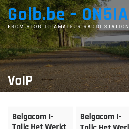
Skip
Golb.be – ON5IA
to
content
FROM BLOG TO AMATEUR RADIO STATION
VoIP
Belgacom I-
Belgacom I-
Talk: Het Werkt
Talk: Het Werk