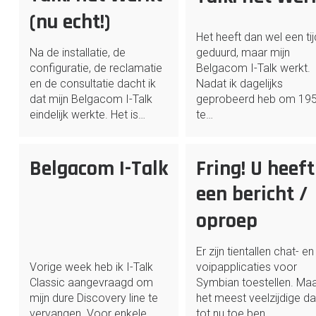
(nu echt!)
Het heeft dan wel een tij
Na de installatie, de
geduurd, maar mijn
configuratie, de reclamatie
Belgacom I-Talk werkt.
en de consultatie dacht ik
Nadat ik dagelijks
dat mijn Belgacom I-Talk
geprobeerd heb om 19
eindelijk werkte. Het is…
te…
Belgacom I-Talk
Fring! U heeft
een bericht /
oproep
Er zijn tientallen chat- en
Vorige week heb ik I-Talk
voipapplicaties voor
Classic aangevraagd om
Symbian toestellen. Ma
mijn dure Discovery line te
het meest veelzijdige dat
vervangen. Voor enkele
tot nu toe ben