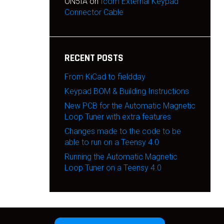
ON5IA
on
Icom External Keypad
Connector Cable
RECENT POSTS
From KiCad to fieldday
Keypad BOM & Building Instructions
New PCB for the Automatic Magnetic
Loop Tuner with extra features
Changes made to the code to be
able to run on a Teensy 4.0
Running the Automatic Magnetic
Loop Tuner on a Teensy 4.0