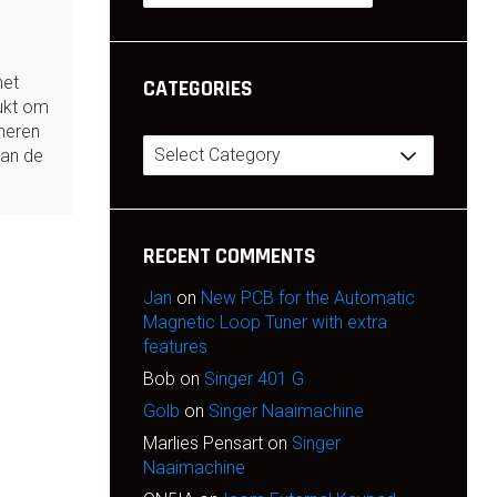
het
CATEGORIES
lukt om
neren
Categories
van de
RECENT COMMENTS
Jan
on
New PCB for the Automatic
Magnetic Loop Tuner with extra
features
Bob
on
Singer 401 G
Golb
on
Singer Naaimachine
Marlies Pensart
on
Singer
Naaimachine