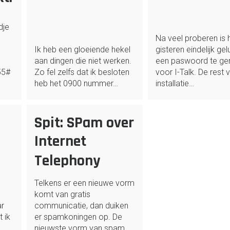
dje
Na veel proberen is 
Ik heb een gloeiende hekel
gisteren eindelijk ge
aan dingen die niet werken.
een paswoord te ge
55#
Zo fel zelfs dat ik besloten
voor I-Talk. De rest 
heb het 0900 nummer…
installatie…
Spit: SPam over
Internet
Telephony
Telkens er een nieuwe vorm
komt van gratis
ar
communicatie, dan duiken
 ik
er spamkoningen op. De
nieuwste vorm van spam