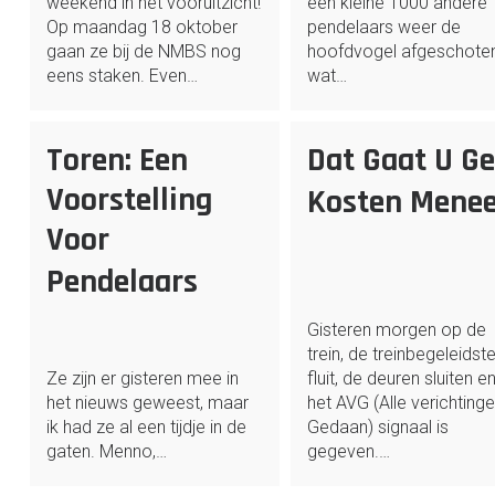
weekend in het vooruitzicht!
een kleine 1000 andere
Op maandag 18 oktober
pendelaars weer de
gaan ze bij de NMBS nog
hoofdvogel afgeschote
eens staken. Even…
wat…
Toren: Een
Dat Gaat U Ge
Voorstelling
Kosten Mene
Voor
Pendelaars
Gisteren morgen op de
trein, de treinbegeleidste
Ze zijn er gisteren mee in
fluit, de deuren sluiten e
het nieuws geweest, maar
het AVG (Alle verichting
ik had ze al een tijdje in de
Gedaan) signaal is
gaten. Menno,…
gegeven.…