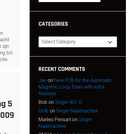
CATEGORIES
en
Categories
racht
 zijn
ng tot
ctie…
RECENT COMMENTS
Jan
on
New PCB for the Automatic
Magnetic Loop Tuner with extra
features
ng 5
Bob
on
Singer 401 G
Golb
on
Singer Naaimachine
2009
Marlies Pensart
on
Singer
Naaimachine