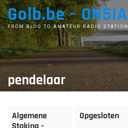
Skip
Golb.be – ON5IA
to
content
FROM BLOG TO AMATEUR RADIO STATION
pendelaar
Algemene
Opgesloten
Staking –