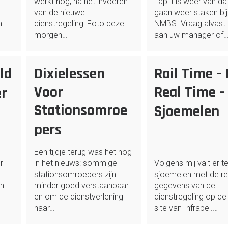
werkt nog, na het invoeren
Lap ‘t is weer van da
van de nieuwe
gaan weer staken bij
n
dienstregeling! Foto deze
NMBS. Vraag alvast
morgen…
aan uw manager of
ld
Dixielessen
Rail Time – 
Voor
Real Time –
er
Stationsomroe
Sjoemelen
pers
Een tijdje terug was het nog
r
in het nieuws: sommige
Volgens mij valt er t
n
stationsomroepers zijn
sjoemelen met de re
en
minder goed verstaanbaar
gegevens van de
en om de dienstverlening
dienstregeling op de
naar…
site van Infrabel.…