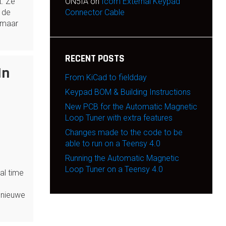
t. Ze
ON5IA
on
Icom External Keypad
 de
Connector Cable
 maar
…
RECENT POSTS
In
From KiCad to fieldday
Keypad BOM & Building Instructions
New PCB for the Automatic Magnetic
Loop Tuner with extra features
Changes made to the code to be
able to run on a Teensy 4.0
Running the Automatic Magnetic
e
Loop Tuner on a Teensy 4.0
al time
 nieuwe