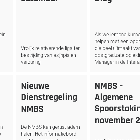
ein
Als we iemand kunn
helpen met een opd
Vrolijk relativerende liga ter
die deel uitmaakt van
bestrijding van azijnpis en
postgraduate opleidi
verzuring
Manager in de Intera
Nieuwe
NMBS –
Dienstregeling
Algemene
Spoorstaki
NMBS
november 
an
De NMBS kan gerust adem
s
halen. Het informatiebord