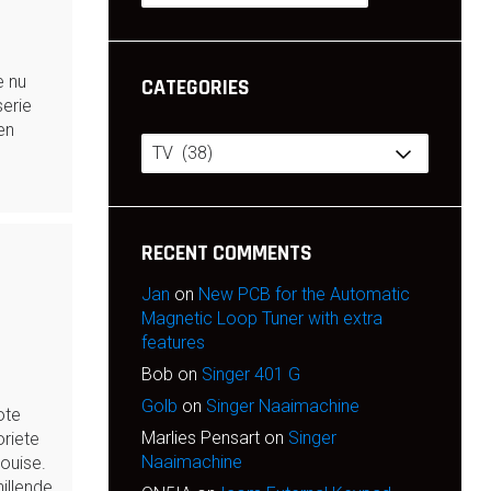
e nu
CATEGORIES
erie
en
Categories
RECENT COMMENTS
Jan
on
New PCB for the Automatic
Magnetic Loop Tuner with extra
features
Bob
on
Singer 401 G
Golb
on
Singer Naaimachine
ote
Marlies Pensart
on
Singer
riete
Naaimachine
ouise.
llende