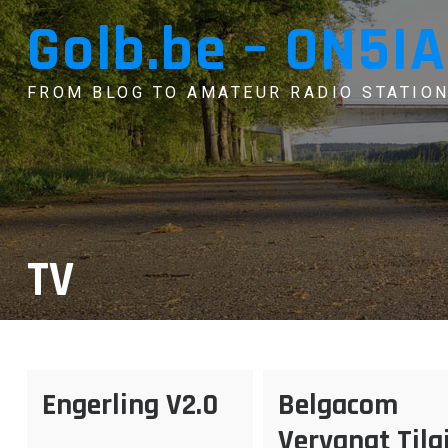
Skip
Golb.be – ON5IA
to
content
FROM BLOG TO AMATEUR RADIO STATION
TV
Engerling V2.0
Belgacom
Vervangt Tilg