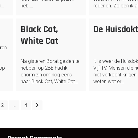
n…
heb.…
redenen. Zo ben ik al
Black Cat,
De Huisdokt
White Cat
eren
Na gisteren Borat gezien te
‘t Is weer de Huisdo
 op
hebben op 2BE had ik
Vijf TV. Mensen die h
enorm zin om nog eens
niet verkocht krijgen
naar Black Cat, White Cat…
weten wat er…
2
…
4