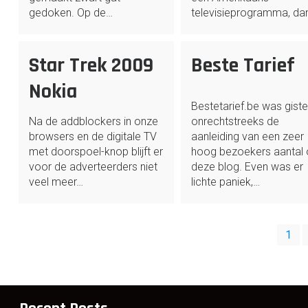
gedoken. Op de…
televisieprogramma, da
Star Trek 2009
Beste Tarief
Nokia
Bestetarief.be was gist
Na de addblockers in onze
onrechtstreeks de
browsers en de digitale TV
aanleiding van een zeer
met doorspoel-knop blijft er
hoog bezoekers aantal
voor de adverteerders niet
deze blog. Even was er
veel meer…
lichte paniek,…
Posts
1
pagination