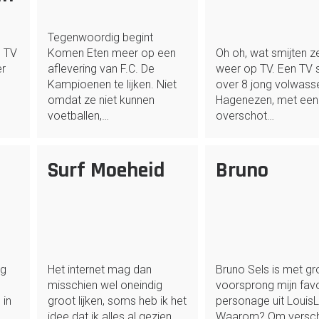
Tegenwoordig begint
n TV
Komen Eten meer op een
Oh oh, wat smijten z
er
aflevering van F.C. De
weer op TV. Een TV s
Kampioenen te lijken. Niet
over 8 jong volwass
omdat ze niet kunnen
Hagenezen, met een
voetballen,…
overschot…
Surf Moeheid
Bruno
og
Het internet mag dan
Bruno Sels is met gr
misschien wel oneindig
voorsprong mijn favo
 in
groot lijken, soms heb ik het
personage uit LouisL
idee dat ik alles al gezien
Waarom? Om verschi