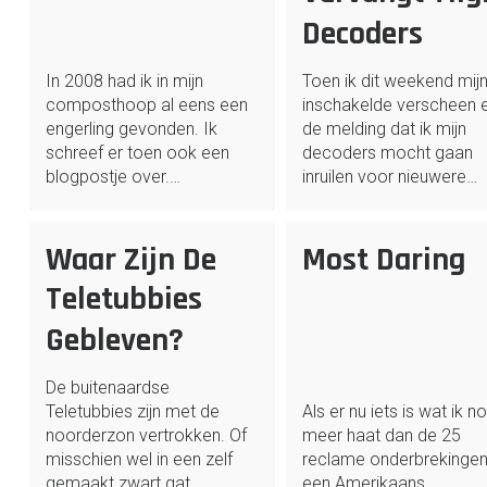
Decoders
In 2008 had ik in mijn
Toen ik dit weekend mij
composthoop al eens een
inschakelde verscheen 
engerling gevonden. Ik
de melding dat ik mijn
schreef er toen ook een
decoders mocht gaan
blogpostje over.…
inruilen voor nieuwere…
Waar Zijn De
Most Daring
Teletubbies
Gebleven?
De buitenaardse
Teletubbies zijn met de
Als er nu iets is wat ik n
noorderzon vertrokken. Of
meer haat dan de 25
misschien wel in een zelf
reclame onderbrekingen
gemaakt zwart gat
een Amerikaans