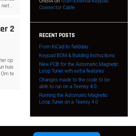
ON5IA
on
Icom External Keypad
 niet…
Connector Cable
er 2
RECENT POSTS
From KiCad to fieldday
Keypad BOM & Building Instructions
kter op
New PCB for the Automatic Magnetic
un huis
Loop Tuner with extra features
. Om te
Changes made to the code to be
able to run on a Teensy 4.0
Running the Automatic Magnetic
Loop Tuner on a Teensy 4.0