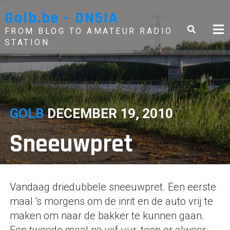
Skip
Golb.be – ON5IA
to
content
FROM BLOG TO AMATEUR RADIO
STATION.
GOLB
DECEMBER 19, 2010
Sneeuwpret
Vandaag driedubbele sneeuwpret. Een eerste
maal ‘s morgens om de inrit en de auto vrij te
maken om naar de bakker te kunnen gaan.