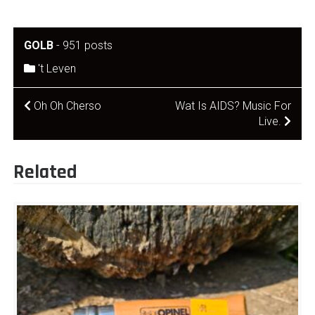
GOLB
-
951 posts
't Leven
Post
Oh Oh Cherso
Wat Is AIDS? Music For
Live.
navigation
Related