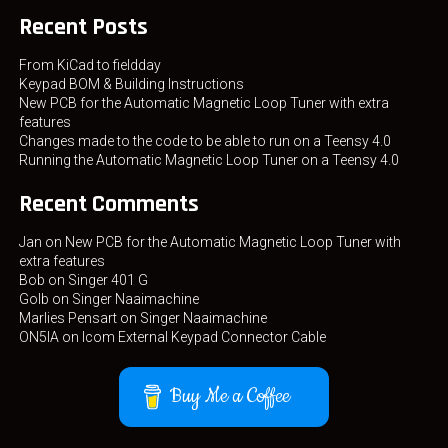
Recent Posts
From KiCad to fieldday
Keypad BOM & Building Instructions
New PCB for the Automatic Magnetic Loop Tuner with extra
features
Changes made to the code to be able to run on a Teensy 4.0
Running the Automatic Magnetic Loop Tuner on a Teensy 4.0
Recent Comments
Jan
on
New PCB for the Automatic Magnetic Loop Tuner with
extra features
Bob
on
Singer 401 G
Golb
on
Singer Naaimachine
Marlies Pensart
on
Singer Naaimachine
ON5IA
on
Icom External Keypad Connector Cable
Buy Me a Coffee