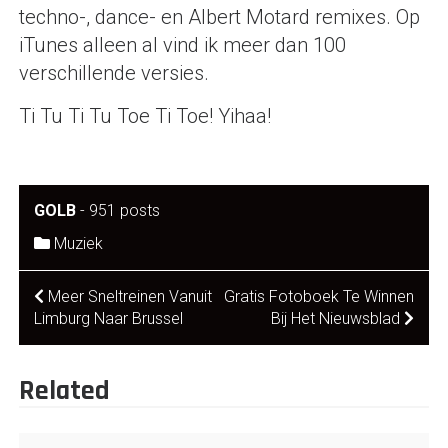
techno-, dance- en Albert Motard remixes. Op
iTunes alleen al vind ik meer dan 100
verschillende versies.
Ti Tu Ti Tu Toe Ti Toe! Yihaa!
GOLB
-
951 posts
Muziek
Post
Meer Sneltreinen Vanuit
Gratis Fotoboek Te Winnen
Limburg Naar Brussel
Bij Het Nieuwsblad
navigation
Related