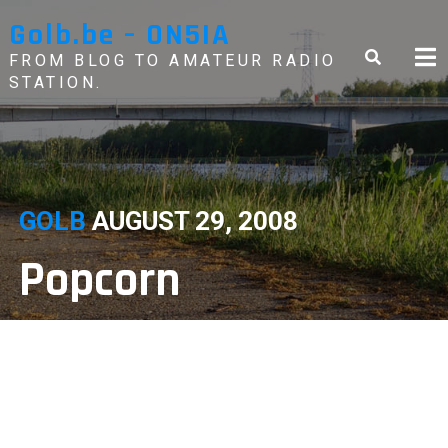
Skip
Golb.be – ON5IA
to
content
FROM BLOG TO AMATEUR RADIO
STATION.
GOLB
AUGUST 29, 2008
Popcorn