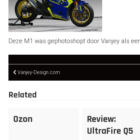
Deze M1 was gephotoshopt door Vanjey als ee
Post
Vanjey-Design.com
navigation
Related
Ozon
Review:
UltraFire Q5