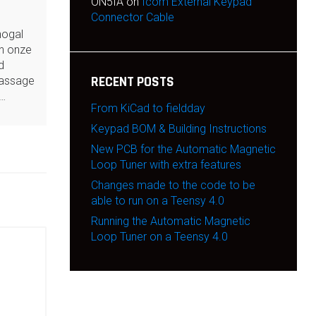
ON5IA
on
Icom External Keypad
Connector Cable
nogal
n onze
d
RECENT POSTS
passage
2…
From KiCad to fieldday
Keypad BOM & Building Instructions
New PCB for the Automatic Magnetic
Loop Tuner with extra features
Changes made to the code to be
able to run on a Teensy 4.0
Running the Automatic Magnetic
Loop Tuner on a Teensy 4.0