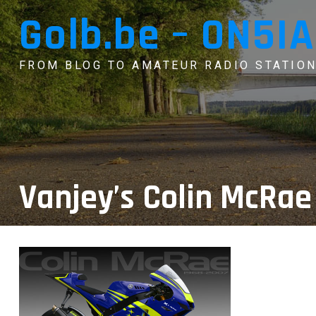
Skip
Golb.be – ON5IA
to
content
FROM BLOG TO AMATEUR RADIO STATION
Vanjey’s Colin McRae