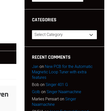
CATEGORIES
Categories
RECENT COMMENTS
Jan
on
New PCB for the Automatic
Magnetic Loop Tuner with extra
features
Bob
on
Singer 401 G
Golb
on
Singer Naaimachine
ven
Marlies Pensart
on
Singer
Naaimachine